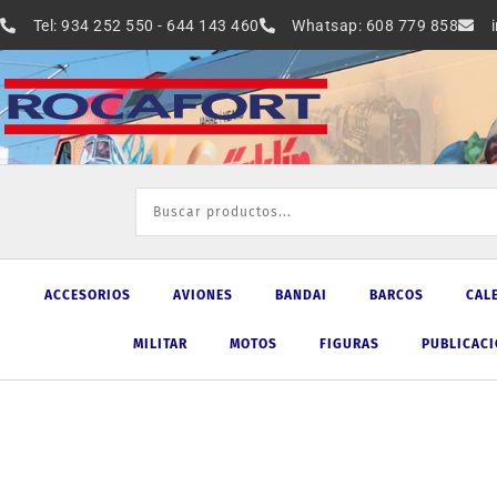
Ir
Tel: 934 252 550 - 644 143 460
Whatsap: 608 779 858
al
contenido
ACCESORIOS
AVIONES
BANDAI
BARCOS
CAL
MILITAR
MOTOS
FIGURAS
PUBLICAC