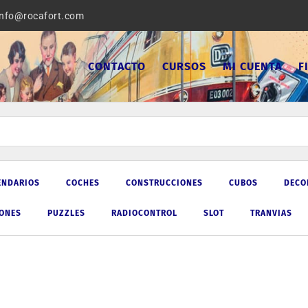
info@rocafort.com
CONTACTO
CURSOS
MI CUENTA
F
ENDARIOS
COCHES
CONSTRUCCIONES
CUBOS
DECO
IONES
PUZZLES
RADIOCONTROL
SLOT
TRANVIAS