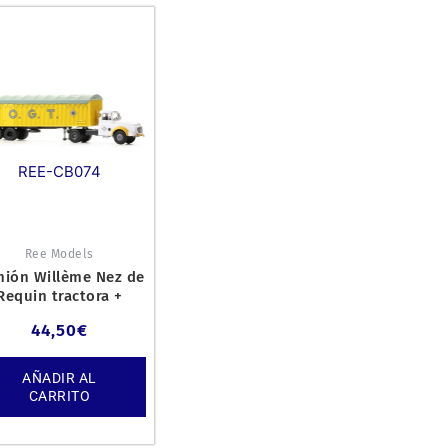
REE-CB074
Ree Models
ión Willème Nez de
Requin tractora +
remolc «O.G.T.».
44,50
€
AÑADIR AL
CARRITO