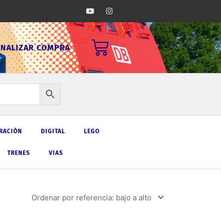
Y
I
o
n
u
s
t
t
u
a
Carrito
b
g
INALIZAR COMPRA
e
r
a
m
RACIÓN
DIGITAL
LEGO
TRENES
VIAS