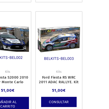
KITS-BEL002
BELKITS-BEL003
Kits
Kits
iesta S2000 2010
Ford Fiesta RS WRC
y Monte Carlo
2011 ADAC RALLYE. Kit
 Kit de plástico
de plástico escala 1/24.
51,00
€
51,00
€
escal
AÑADIR AL
CONSULTAR
CARRITO