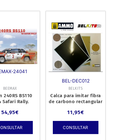
EMAX-24041
BEL-DEC012
BEEMAX
BELKITS
n 240RS BS110
Calca para imitar fibra
 Safari Rally.
de carbono rectangular
para escala 1/24.
54,95
€
11,95
€
CONSULTAR
CONSULTAR