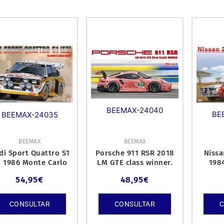
BEEMAX-24040
BE
BEEMAX-24035
BEEMAX
BEEMAX
di Sport Quattro S1
Porsche 911 RSR 2018
Nissa
2 1986 Monte Carlo
LM GTE class winner.
1984
Rally.
54,95
€
48,95
€
CONSULTAR
CONSULTAR