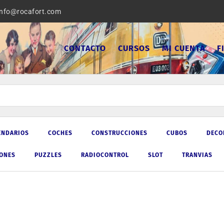
info@rocafort.com
CONTACTO
CURSOS
MI CUENTA
F
ENDARIOS
COCHES
CONSTRUCCIONES
CUBOS
DECO
IONES
PUZZLES
RADIOCONTROL
SLOT
TRANVIAS