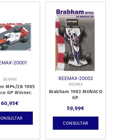
EMAX-20001
BEEMAX-20002
BEEMAX
BEEMAX
en MP4/2B 1985
Brabham 1983 MONACO
co GP Winner.
GP.
60,95
€
59,99
€
CONSULTAR
CONSULTAR