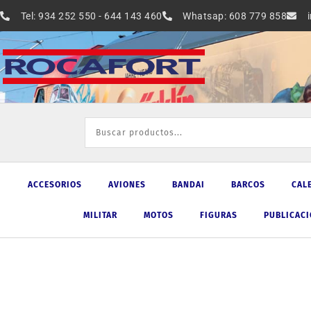
Ir
Tel: 934 252 550 - 644 143 460
Whatsap: 608 779 858
al
contenido
ACCESORIOS
AVIONES
BANDAI
BARCOS
CAL
MILITAR
MOTOS
FIGURAS
PUBLICAC