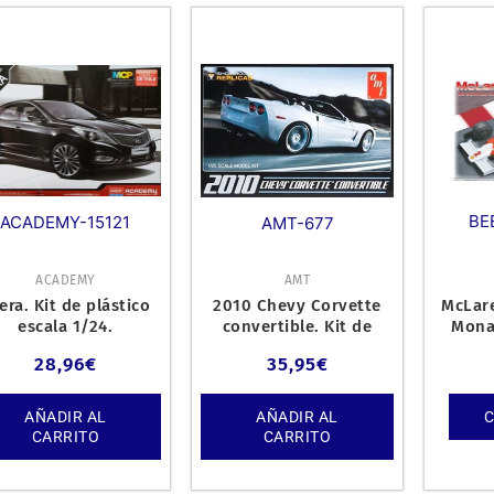
BE
ACADEMY-15121
AMT-677
ACADEMY
AMT
era. Kit de plástico
2010 Chevy Corvette
McLar
escala 1/24.
convertible. Kit de
Mona
plástico escala 1/25.
28,96
€
35,95
€
AÑADIR AL
AÑADIR AL
CARRITO
CARRITO