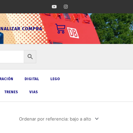
Y
I
o
n
u
s
t
t
u
a
Carrito
b
g
INALIZAR COMPRA
e
r
a
m
RACIÓN
DIGITAL
LEGO
TRENES
VIAS