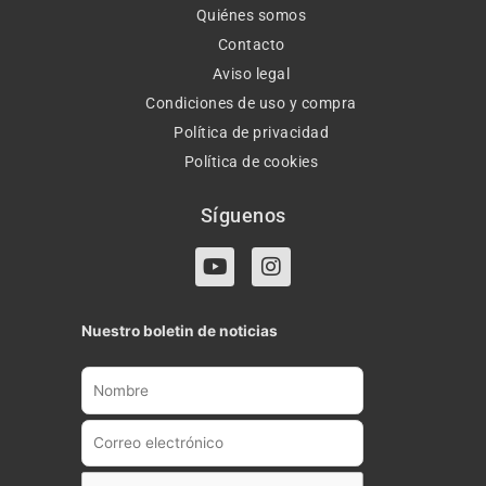
Quiénes somos
Contacto
Aviso legal
Condiciones de uso y compra
Política de privacidad
Política de cookies
Síguenos
Y
I
o
n
u
s
t
t
Nuestro boletin de noticias
u
a
b
g
e
r
a
m