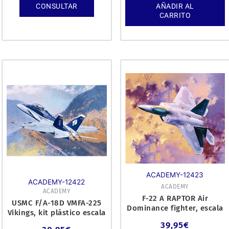
CONSULTAR
AÑADIR AL
CARRITO
ACADEMY-12423
ACADEMY-12422
ACADEMY
ACADEMY
F-22 A RAPTOR Air
USMC F/A-18D VMFA-225
Dominance fighter, escala
Vikings, kit plástico escala
1/72.
1/72.
39,95
€