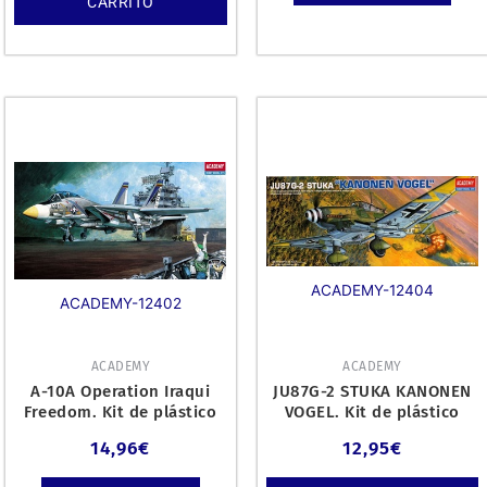
CARRITO
ACADEMY-12404
ACADEMY-12402
ACADEMY
ACADEMY
A-10A Operation Iraqui
JU87G-2 STUKA KANONEN
Freedom. Kit de plástico
VOGEL. Kit de plástico
escala 1/72.
escala 1/72.
14,96
€
12,95
€