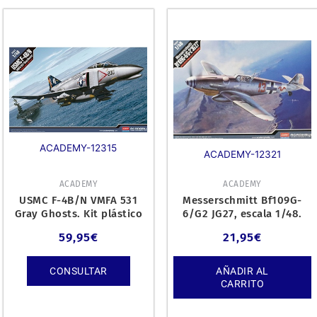
ACADEMY-12315
ACADEMY-12321
ACADEMY
ACADEMY
USMC F-4B/N VMFA 531
Messerschmitt Bf109G-
Gray Ghosts. Kit plástico
6/G2 JG27, escala 1/48.
escala 1/48
59,95
€
21,95
€
CONSULTAR
AÑADIR AL
CARRITO