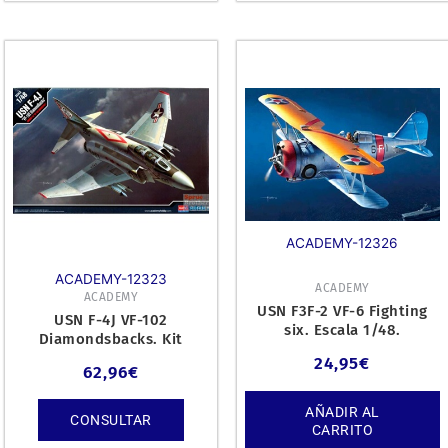
ACADEMY-12326
ACADEMY-12323
ACADEMY
ACADEMY
USN F3F-2 VF-6 Fighting
USN F-4J VF-102
six. Escala 1/48.
Diamondsbacks. Kit
plástico escala 1/48.
24,95
€
62,96
€
AÑADIR AL
CONSULTAR
CARRITO