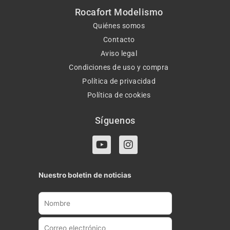
Rocafort Modelismo
Quiénes somos
Contacto
Aviso legal
Condiciones de uso y compra
Política de privacidad
Política de cookies
Síguenos
Y
I
o
n
u
s
t
t
Nuestro boletin de noticias
u
a
b
g
e
r
a
m