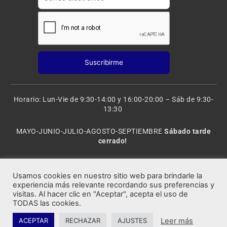
Horario: Lun-Vie de 9:30-14:00 y 16:00-20:00 – Sáb de 9:30-
13:30
MAYO-JUNIO-JULIO-AGOSTO-SEPTIEMBRE
Sábado tarde
cerrado!
VACACIONES: 8 al 20 de AGOSTO
CERRADO
Usamos cookies en nuestro sitio web para brindarle la
experiencia más relevante recordando sus preferencias y
visitas. Al hacer clic en "Aceptar", acepta el uso de
Rocafort Modelismo | Copyright 2021 © Todos los derechos
TODAS las cookies.
reservados.
Leer más
ACEPTAR
RECHAZAR
AJUSTES