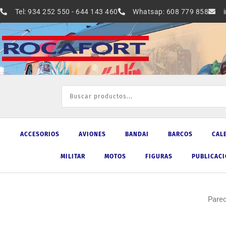
Ir
Tel: 934 252 550 - 644 143 460
Whatsap: 608 779 858
al
contenido
ACCESORIOS
AVIONES
BANDAI
BARCOS
CAL
MILITAR
MOTOS
FIGURAS
PUBLICAC
Pare