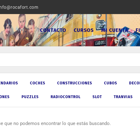
info@rocafort.com
CONTACTO
CURSOS
MI CUENTA
F
ENDARIOS
COCHES
CONSTRUCCIONES
CUBOS
DECO
IONES
PUZZLES
RADIOCONTROL
SLOT
TRANVIAS
ce que no podemos encontrar lo que estás buscando.