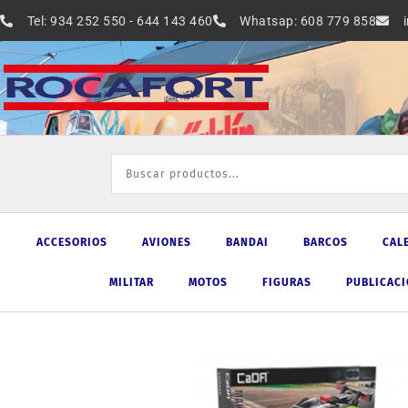
Ir
Tel: 934 252 550 - 644 143 460
Whatsap: 608 779 858
al
contenido
ACCESORIOS
AVIONES
BANDAI
BARCOS
CAL
MILITAR
MOTOS
FIGURAS
PUBLICAC