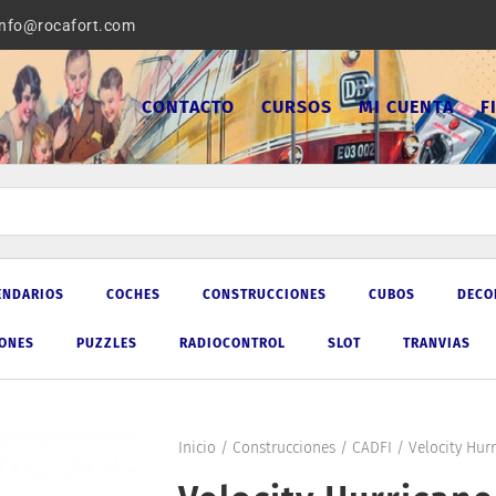
info@rocafort.com
CONTACTO
CURSOS
MI CUENTA
F
ENDARIOS
COCHES
CONSTRUCCIONES
CUBOS
DECO
IONES
PUZZLES
RADIOCONTROL
SLOT
TRANVIAS
Inicio
/
Construcciones
/
CADFI
/ Velocity Hurr