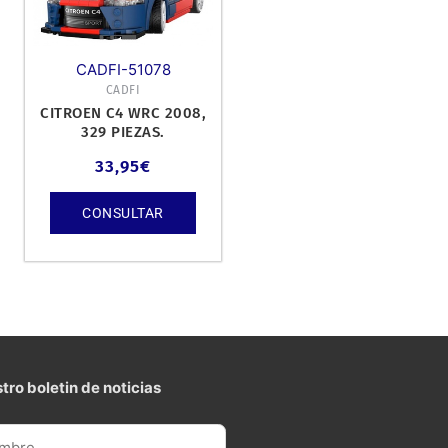
CADFI-51078
CADFI
CITROEN C4 WRC 2008,
329 PIEZAS.
33,95
€
CONSULTAR
tro boletin de noticias