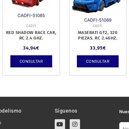
CADFI-51085
CADFI-51089
CADFI
CADFI
RED SHADOW RACE CAR,
MASERATI GT2, 320
RC 2.4 GHZ.
PIEZAS. RC 2.4GHZ.
34,94
€
33,95
€
CONSULTAR
CONSULTAR
odelismo
Síguenos
Nues
Y
I
s
o
n