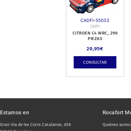
CADFI-55033
CADFI
CITROEN C4 WRC, 296
PIEZAS
20,95
€
CONSULTAR
Estamos en
Rocafort M
Gran Via de les Corts Catalanes, 436
Quiénes somo