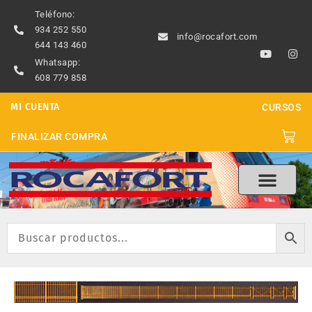
Ir
Teléfono:
al
934 252 550
info@rocafort.com
contenido
644 143 460
Y
I
o
n
Whatsapp:
u
s
608 779 858
t
t
u
a
b
g
MI CUENTA
CURSOS
e
r
a
m
Carri
FINALIZAR COMPRA