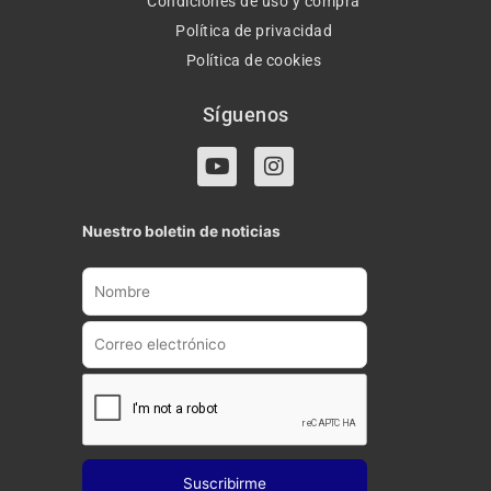
Condiciones de uso y compra
Política de privacidad
Política de cookies
Síguenos
Y
I
o
n
u
s
t
t
Nuestro boletin de noticias
u
a
b
g
e
r
a
m