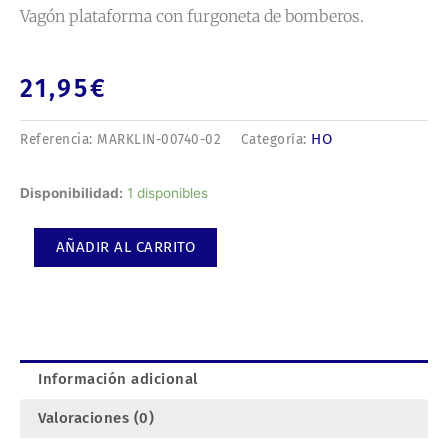
Vagón plataforma con furgoneta de bomberos.
21,95
€
HO
Referencia:
MARKLIN-00740-02
Categoría:
Vagón
Disponibilidad:
1 disponibles
plataforma
con
AÑADIR AL CARRITO
furgoneta
de
bomberos.
cantidad
Información adicional
Valoraciones (0)