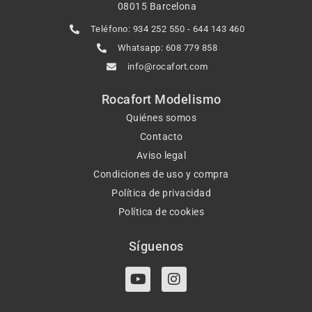
08015 Barcelona
Teléfono: 934 252 550 - 644 143 460
Whatsapp: 608 779 858
info@rocafort.com
Rocafort Modelismo
Quiénes somos
Contacto
Aviso legal
Condiciones de uso y compra
Política de privacidad
Política de cookies
Síguenos
Y
I
o
n
u
s