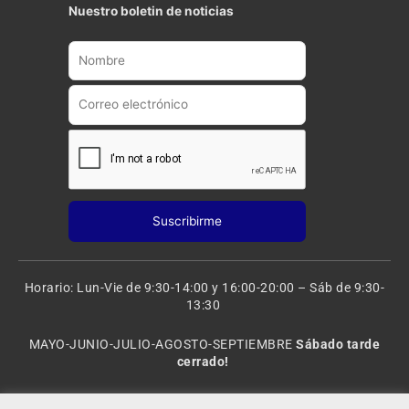
t
t
Nuestro boletin de noticias
u
a
b
g
e
r
a
m
Horario: Lun-Vie de 9:30-14:00 y 16:00-20:00 – Sáb de 9:30-
13:30
MAYO-JUNIO-JULIO-AGOSTO-SEPTIEMBRE
Sábado tarde
cerrado!
VACACIONES: 8 al 20 de AGOSTO
CERRADO