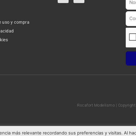
o
n
u
s
t
t
u
a
e uso y compra
b
g
e
r
ivacidad
a
okies
m
Rocafort Modelismo | Copyright
encia más relevante recordando sus preferencias y visitas. Al ha