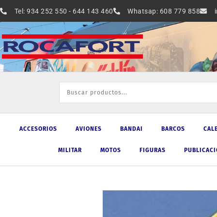
Ir
Tel: 934 252 550 - 644 143 460
Whatsap: 608 779 858
al
contenido
ACCESORIOS
AVIONES
BANDAI
BARCOS
CAL
MILITAR
MOTOS
FIGURAS
PUBLICAC