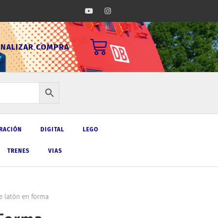
Y
I
o
n
u
s
t
t
u
a
Carrito
b
g
INALIZAR COMPRA
e
r
a
m
RACIÓN
DIGITAL
LEGO
TRENES
VIAS
e latón en forma