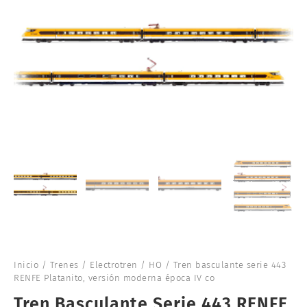
Inicio
/
Trenes
/
Electrotren
/
HO
/ Tren basculante serie 443
RENFE Platanito, versión moderna época IV co
Tren Basculante Serie 443 RENFE