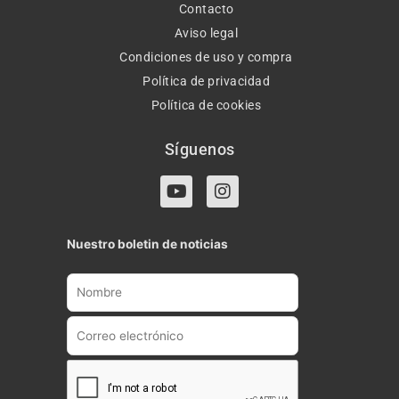
Contacto
Aviso legal
Condiciones de uso y compra
Política de privacidad
Política de cookies
Síguenos
Y
I
o
n
u
s
t
t
Nuestro boletin de noticias
u
a
b
g
e
r
a
m