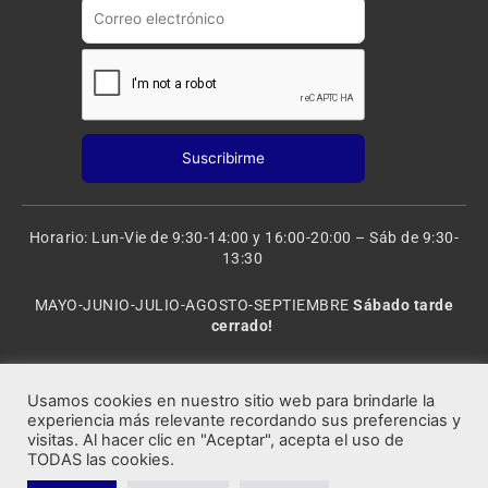
m
Horario: Lun-Vie de 9:30-14:00 y 16:00-20:00 – Sáb de 9:30-
13:30
MAYO-JUNIO-JULIO-AGOSTO-SEPTIEMBRE
Sábado tarde
cerrado!
VACACIONES: 8 al 20 de AGOSTO
CERRADO
Usamos cookies en nuestro sitio web para brindarle la
experiencia más relevante recordando sus preferencias y
visitas. Al hacer clic en "Aceptar", acepta el uso de
Rocafort Modelismo | Copyright 2021 © Todos los derechos
TODAS las cookies.
reservados.