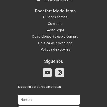
Rocafort Modelismo
Quiénes somos
Contacto
Aviso legal
Condiciones de uso y compra
Política de privacidad
Política de cookies
Síguenos
Y
I
o
n
u
s
t
t
Nuestro boletin de noticias
u
a
b
g
e
r
a