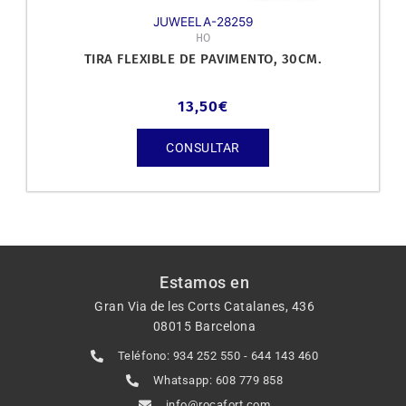
JUWEELA-28259
HO
TIRA FLEXIBLE DE PAVIMENTO, 30CM.
13,50
€
CONSULTAR
Estamos en
Gran Via de les Corts Catalanes, 436
08015 Barcelona
Teléfono: 934 252 550 - 644 143 460
Whatsapp: 608 779 858
info@rocafort.com