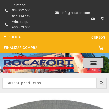
Ir
Teléfono:
al
934 252 550
info@rocafort.com
contenido
644 143 460
Y
I
o
n
Whatsapp:
u
s
608 779 858
t
t
u
a
b
g
MI CUENTA
CURSOS
e
r
a
m
Carri
FINALIZAR COMPRA