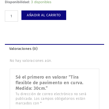
Tira
Disponibilidad:
3 disponibles
flexible
de
AÑADIR AL CARRITO
pavimento
en
curva.
Medida:
30cm.
cantidad
Valoraciones (0)
No hay valoraciones aún.
Sé el primero en valorar “Tira
flexible de pavimento en curva.
Medida: 30cm.”
Tu dirección de correo electrónico no será
publicada.
Los campos obligatorios están
marcados con
*