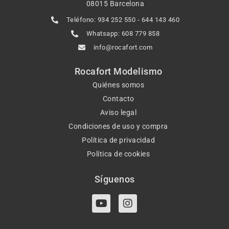
08015 Barcelona
Teléfono: 934 252 550 - 644 143 460
Whatsapp: 608 779 858
info@rocafort.com
Rocafort Modelismo
Quiénes somos
Contacto
Aviso legal
Condiciones de uso y compra
Política de privacidad
Política de cookies
Síguenos
Y
I
o
n
u
s