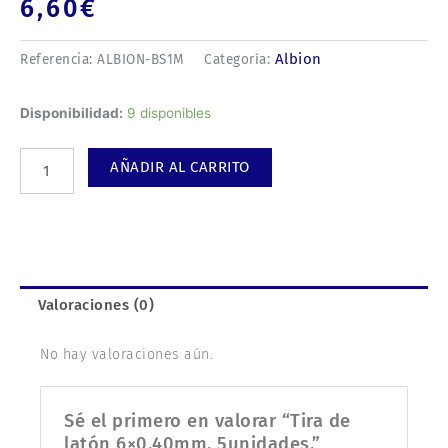
6,60
€
Albion
Referencia:
ALBION-BS1M
Categoría:
Tira
Disponibilidad:
9 disponibles
de
latón
AÑADIR AL CARRITO
6x0,40mm,
5unidades.
cantidad
Valoraciones (0)
No hay valoraciones aún.
Sé el primero en valorar “Tira de
latón 6×0,40mm, 5unidades.”