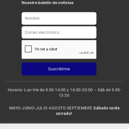
t
t
Nuestro boletin de noticias
u
a
b
g
e
r
a
m
Horario: Lun-Vie de 9:30-14:00 y 16:00-20:00 – Sáb de 9:30-
13:30
MAYO-JUNIO-JULIO-AGOSTO-SEPTIEMBRE
Sábado tarde
cerrado!
VACACIONES: 8 al 20 de AGOSTO
CERRADO