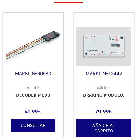
MARKLIN-60983
MARKLIN-72442
Märklín
Märklín
DECODER MLD3
BRAKING MODULO.
41,99
€
79,99
€
CONSULTAR
AÑADIR AL
CARRITO