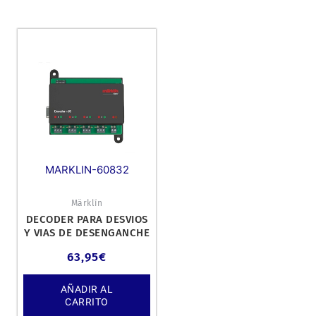
MARKLIN-60832
Märklín
DECODER PARA DESVIOS
Y VIAS DE DESENGANCHE
M83 PARA MOTOROLA,
63,95
€
DCC Y MF
AÑADIR AL
CARRITO