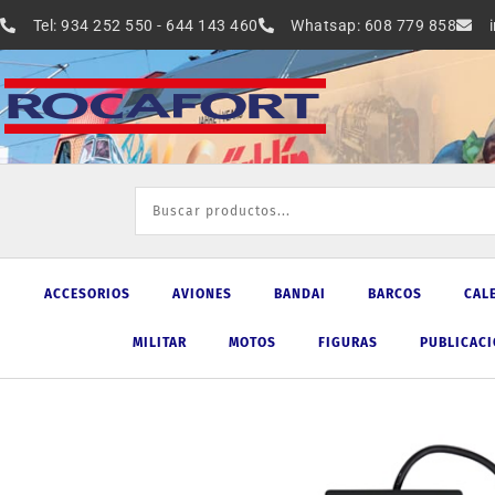
Ir
Tel: 934 252 550 - 644 143 460
Whatsap: 608 779 858
al
contenido
ACCESORIOS
AVIONES
BANDAI
BARCOS
CAL
MILITAR
MOTOS
FIGURAS
PUBLICAC