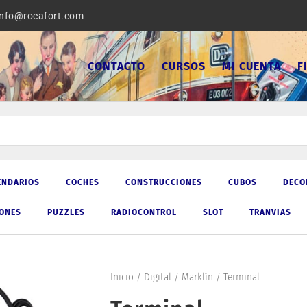
info@rocafort.com
CONTACTO
CURSOS
MI CUENTA
F
ENDARIOS
COCHES
CONSTRUCCIONES
CUBOS
DECO
IONES
PUZZLES
RADIOCONTROL
SLOT
TRANVIAS
Inicio
/
Digital
/
Märklín
/ Terminal