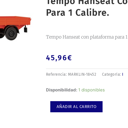
Tempo Hanseat Co
Para 1 Calibre.
Tempo Hanseat con plataforma para 1 
45,96
€
I
Referencia:
MARKLIN-18452
Categoría:
Tempo
Disponibilidad:
1 disponibles
Hanseat
con
AÑADIR AL CARRITO
plataforma
para
1