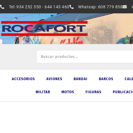
Ir
Tel: 934 252 550 - 644 143 460
Whatsap: 608 779 858
al
contenido
ACCESORIOS
AVIONES
BANDAI
BARCOS
CAL
MILITAR
MOTOS
FIGURAS
PUBLICAC