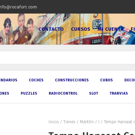
info@rocafort.com
CONTACTO
CURSOS
MI CUENTA
F
ENDARIOS
COCHES
CONSTRUCCIONES
CUBOS
DECO
IONES
PUZZLES
RADIOCONTROL
SLOT
TRANVIAS
Inicio
/
Trenes
/
Märklín
/
I
/ Tempo Hanseat co