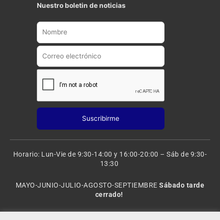
t
t
Nuestro boletin de noticias
u
a
b
g
e
r
a
m
Horario: Lun-Vie de 9:30-14:00 y 16:00-20:00 – Sáb de 9:30-
13:30
MAYO-JUNIO-JULIO-AGOSTO-SEPTIEMBRE
Sábado tarde
cerrado!
VACACIONES: 8 al 20 de AGOSTO
CERRADO