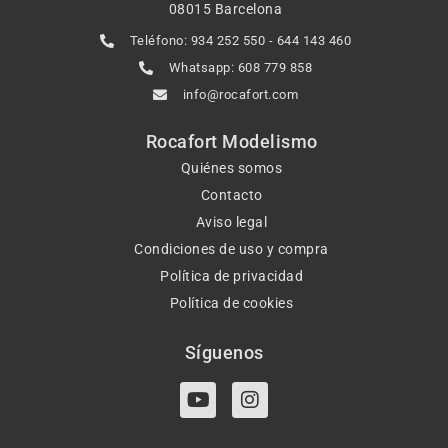
08015 Barcelona
Teléfono: 934 252 550 - 644 143 460
Whatsapp: 608 779 858
info@rocafort.com
Rocafort Modelismo
Quiénes somos
Contacto
Aviso legal
Condiciones de uso y compra
Política de privacidad
Política de cookies
Síguenos
Y
I
o
n
u
s