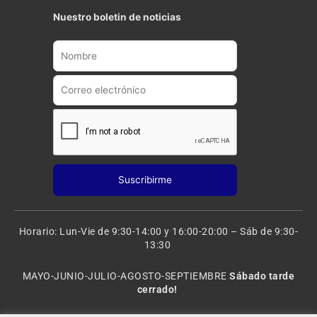
t
t
Nuestro boletin de noticias
u
a
b
g
e
r
a
m
Horario: Lun-Vie de 9:30-14:00 y 16:00-20:00 – Sáb de 9:30-
13:30
MAYO-JUNIO-JULIO-AGOSTO-SEPTIEMBRE
Sábado tarde
cerrado!