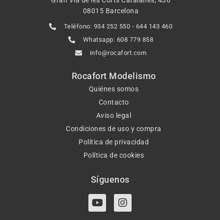
08015 Barcelona
Teléfono: 934 252 550 - 644 143 460
Whatsapp: 608 779 858
info@rocafort.com
Rocafort Modelismo
Quiénes somos
Contacto
Aviso legal
Condiciones de uso y compra
Política de privacidad
Política de cookies
Síguenos
Y
I
o
n
u
s