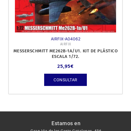
AIRFIX-A04062
AIRFIX
MESSERSCHMITT ME262B-1A/U1. KIT DE PLÁSTICO
ESCALA 1/72.
25,95
€
CONSULTAR
Estamos en
Gran Via de les Corts Catalanes, 436