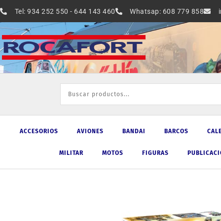
Ir
Tel: 934 252 550 - 644 143 460
Whatsap: 608 779 858
al
contenido
ACCESORIOS
AVIONES
BANDAI
BARCOS
CAL
MILITAR
MOTOS
FIGURAS
PUBLICAC