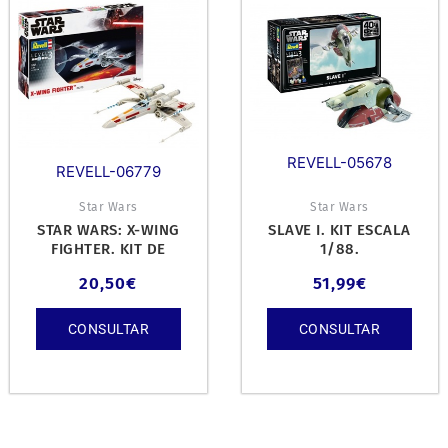
REVELL-05678
REVELL-06779
Star Wars
Star Wars
STAR WARS: X-WING
SLAVE I. KIT ESCALA
FIGHTER. KIT DE
1/88.
PLÁSTICO ESCALA 1/57.
20,50
€
51,99
€
CONSULTAR
CONSULTAR