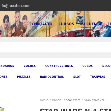
info@rocafort.com
CONTACTO
CURSOS
MI CUENTA
F
ENDARIOS
COCHES
CONSTRUCCIONES
CUBOS
DECO
IONES
PUZZLES
RADIOCONTROL
SLOT
TRANVIAS
Inicio
/
Bandai
/
Star Wars
/ STAR WARS N-1 STA