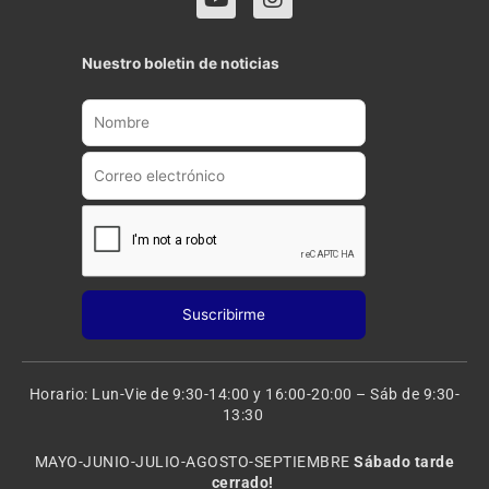
o
n
u
s
t
t
Nuestro boletin de noticias
u
a
b
g
e
r
a
m
Horario: Lun-Vie de 9:30-14:00 y 16:00-20:00 – Sáb de 9:30-
13:30
MAYO-JUNIO-JULIO-AGOSTO-SEPTIEMBRE
Sábado tarde
cerrado!