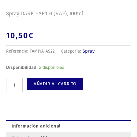
Spray DARK EARTH (RAF), 100ml.
10,50
€
Spray
Referencia:
TAMIYA-AS22
Categoría:
Spray
Disponibilidad:
2 disponibles
DARK
EARTH
AÑADIR AL CARRITO
(RAF),
100ml.
cantidad
Información adicional