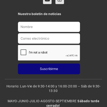
o
n
u
s
t
t
Nuestro boletin de noticias
u
a
b
g
e
r
a
m
Horario: Lun-Vie de 9:30-14:00 y 16:00-20:00 – Sáb de 9:30-
13:30
MAYO-JUNIO-JULIO-AGOSTO-SEPTIEMBRE
Sábado tarde
cerrado!