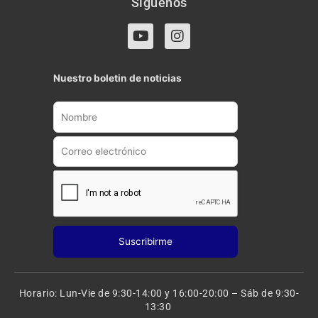
Síguenos
Y
I
o
n
u
s
t
t
Nuestro boletin de noticias
u
a
b
g
e
r
a
m
Horario: Lun-Vie de 9:30-14:00 y 16:00-20:00 – Sáb de 9:30-
13:30