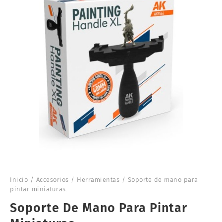
Inicio
/
Accesorios
/
Herramientas
/ Soporte de mano para
pintar miniaturas.
Soporte De Mano Para Pintar