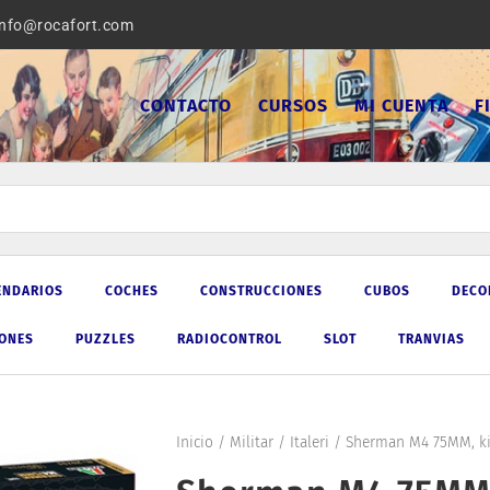
info@rocafort.com
CONTACTO
CURSOS
MI CUENTA
F
ENDARIOS
COCHES
CONSTRUCCIONES
CUBOS
DECO
IONES
PUZZLES
RADIOCONTROL
SLOT
TRANVIAS
Inicio
/
Militar
/
Italeri
/ Sherman M4 75MM, kit