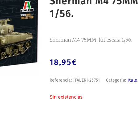
Sherman M4 75MM,
1/56.
Sherman M4 75MM, kit escala 1/56.
18,95
€
Itale
Referencia:
ITALERI-25751
Categoría:
Sin existencias