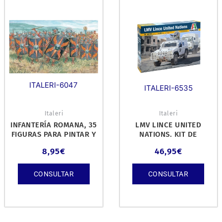
ITALERI-6047
ITALERI-6535
Italeri
Italeri
INFANTERÍA ROMANA, 35
LMV LINCE UNITED
FIGURAS PARA PINTAR Y
NATIONS. KIT DE
MONTAR. KIT DE
PLÁSTICO ESCALA 1/35.
8,95
€
46,95
€
PLÁSTICO ES
CONSULTAR
CONSULTAR