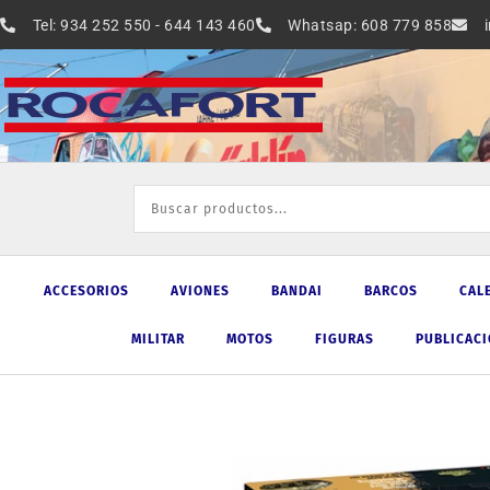
Ir
Tel: 934 252 550 - 644 143 460
Whatsap: 608 779 858
al
contenido
ACCESORIOS
AVIONES
BANDAI
BARCOS
CAL
MILITAR
MOTOS
FIGURAS
PUBLICAC