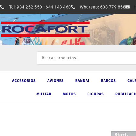
Ir
Tel: 934 252 550 - 644 143 460
Whatsap: 608 779 858
al
contenido
ACCESORIOS
AVIONES
BANDAI
BARCOS
CAL
MILITAR
MOTOS
FIGURAS
PUBLICAC