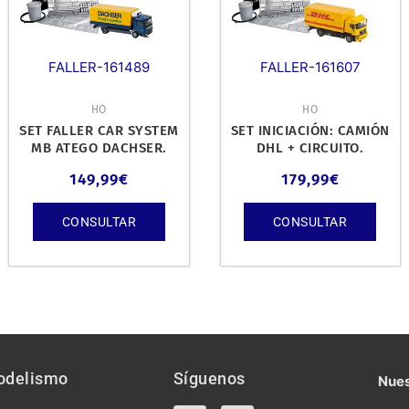
FALLER-161489
FALLER-161607
HO
HO
SET FALLER CAR SYSTEM
SET INICIACIÓN: CAMIÓN
MB ATEGO DACHSER.
DHL + CIRCUITO.
149,99
€
179,99
€
CONSULTAR
CONSULTAR
odelismo
Síguenos
Nues