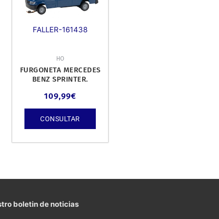
FALLER-161438
HO
FURGONETA MERCEDES
BENZ SPRINTER.
109,99
€
CONSULTAR
tro boletin de noticias