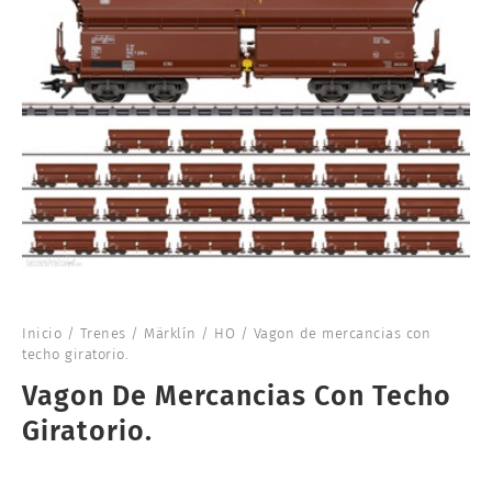
Inicio
/
Trenes
/
Märklín
/
HO
/ Vagon de mercancias con
techo giratorio.
Vagon De Mercancias Con Techo
Giratorio.