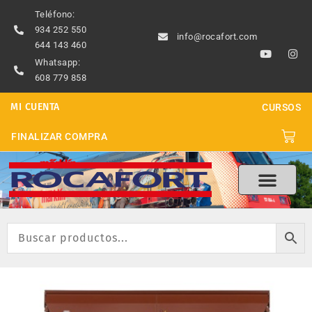
Ir
Teléfono:
al
934 252 550
info@rocafort.com
contenido
644 143 460
Y
I
o
n
Whatsapp:
u
s
608 779 858
t
t
u
a
b
g
MI CUENTA
CURSOS
e
r
a
m
Carri
FINALIZAR COMPRA