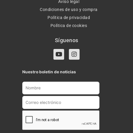
Aviso legal
Condiciones de uso y compra
Política de privacidad
Política de cookies
Síguenos
Y
I
o
n
u
s
t
t
Nuestro boletin de noticias
u
a
b
g
e
r
a
m