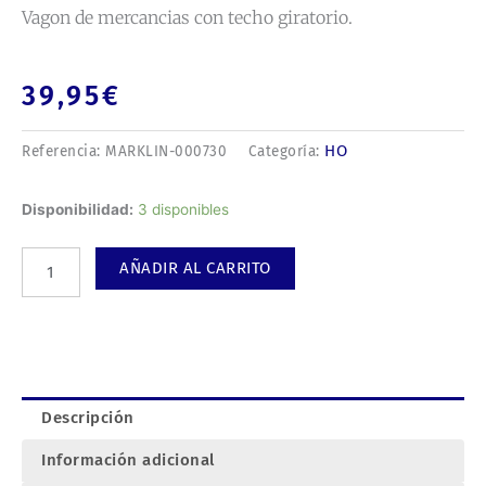
Vagon de mercancias con techo giratorio.
39,95
€
HO
Referencia:
MARKLIN-000730
Categoría:
Vagon
Disponibilidad:
3 disponibles
de
mercancias
AÑADIR AL CARRITO
con
techo
giratorio.
cantidad
Descripción
Información adicional