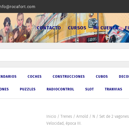
info@rocafort.com
CONTACTO
CURSOS
MI CUENTA
F
ENDARIOS
COCHES
CONSTRUCCIONES
CUBOS
DECO
IONES
PUZZLES
RADIOCONTROL
SLOT
TRANVIAS
Inicio
/
Trenes
/
Arnold
/
N
/ Set de 2 vagones
Velocidad, época III.