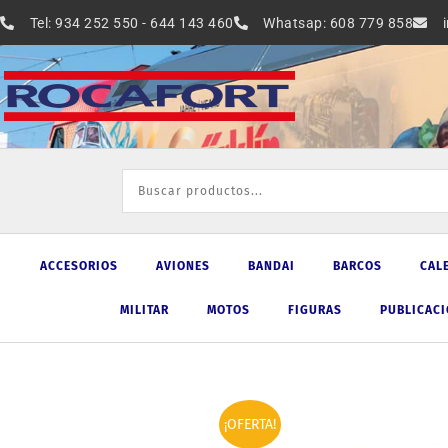
Ir
Tel: 934 252 550 - 644 143 460
Whatsap: 608 779 858
al
contenido
ACCESORIOS
AVIONES
BANDAI
BARCOS
CAL
MILITAR
MOTOS
FIGURAS
PUBLICAC
¡OFERTA!