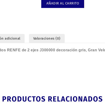
2
AÑADIR AL CARRITO
vagones
cerrados
RENFE
2
ejes
Gran
ón adicional
Valoraciones (0)
Velocidad,
época
os RENFE de 2 ejes J300000 decoración gris, Gran Veloc
III.
cantidad
PRODUCTOS RELACIONADOS