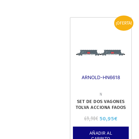
El
El
¡OFERTA!
precio
precio
original
actual
era:
es:
69,90€.
50,95€.
ARNOLD-HN6618
N
SET DE DOS VAGONES
TOLVA ACCIONA FAOOS
PARA TRANSPORTE DE
69,90
€
50,95
€
CARBÓN, ÉPOC
AÑADIR AL
CARRITO