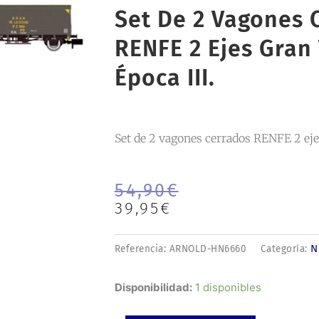
Set De 2 Vagones 
RENFE 2 Ejes Gran 
Época III.
Set de 2 vagones cerrados RENFE 2 ejes
El
El
54,90
€
precio
precio
39,95
€
original
actual
era:
es:
N
Referencia:
ARNOLD-HN6660
Categoría:
54,90€.
39,95€.
Set
Disponibilidad:
1 disponibles
de