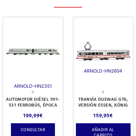
ARNOLD-HN2604
ARNOLD-HN2351
N
N
AUTOMOTOR DIÉSEL 591-
TRANVÍA DUEWAG GT6,
531 FERROBÚS, ÉPOCA
VERSIÓN ESSEN, KÖNIG
IV.
PILSENER, ÉPOCA IV-V
199,99
€
159,95
€
CONSULTAR
AÑADIR AL
CARRITO