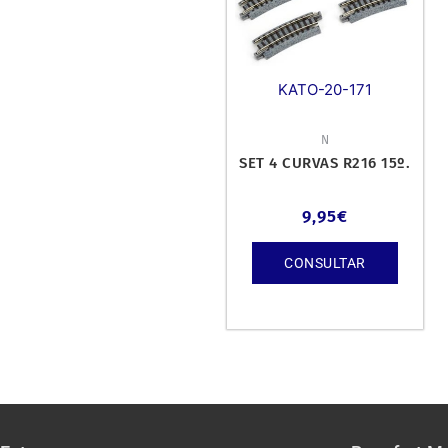
KATO-20-171
N
SET 4 CURVAS R216 15º.
9,95
€
CONSULTAR