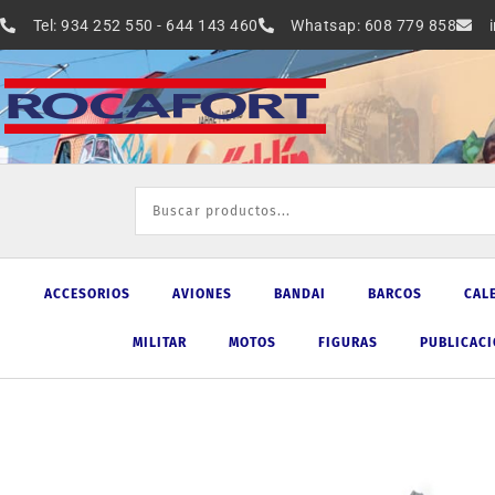
Ir
Tel: 934 252 550 - 644 143 460
Whatsap: 608 779 858
al
contenido
ACCESORIOS
AVIONES
BANDAI
BARCOS
CAL
MILITAR
MOTOS
FIGURAS
PUBLICAC