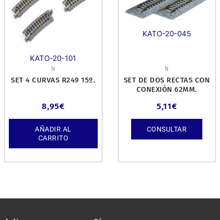
KATO-20-045
KATO-20-101
N
N
SET 4 CURVAS R249 15º.
SET DE DOS RECTAS CON
CONEXIÓN 62MM.
8,95
€
5,11
€
AÑADIR AL
CONSULTAR
CARRITO