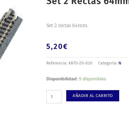
Set 2 Rectas 64mm
Set 2 rectas 64mm.
5,20
€
N
Referencia:
KATO-20-030
Categoría:
Set
Disponibilidad:
5 disponibles
2
rectas
AÑADIR AL CARRITO
64mm.
cantidad