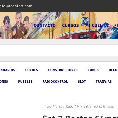
info@rocafort.com
CONTACTO
CURSOS
MI CUENTA
F
ENDARIOS
COCHES
CONSTRUCCIONES
CUBOS
DECO
IONES
PUZZLES
RADIOCONTROL
SLOT
TRANVIAS
Inicio
/
Vias
/
Kato
/
N
/ Set 2 rectas 64mm.