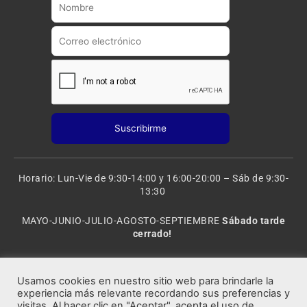
e
r
a
m
Horario: Lun-Vie de 9:30-14:00 y 16:00-20:00 – Sáb de 9:30-
13:30
MAYO-JUNIO-JULIO-AGOSTO-SEPTIEMBRE
Sábado tarde
cerrado!
VACACIONES: 8 al 20 de AGOSTO
CERRADO
Usamos cookies en nuestro sitio web para brindarle la
experiencia más relevante recordando sus preferencias y
visitas. Al hacer clic en "Aceptar", acepta el uso de