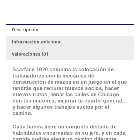
Toni
Serradesanferm
y
Daniel
Descripción
Simón.
cantidad
Información adicional
Valoraciones (0)
Scarface 1920 combina la colocación de
trabajadores con la mecánica de
construcción de mazos en un juego en el que
tendrás que reclutar nuevos socios, hacer
nuevos tratos, llenar las calles de Chicago
con tus matones, mejorar tu cuartel general…
y hacer algunos trabajos sucios por el
camino.
Cada banda tiene un conjunto distinto de
habilidades encarnadas en su jefe, y en cada
partida podrás elegir un camino diferente