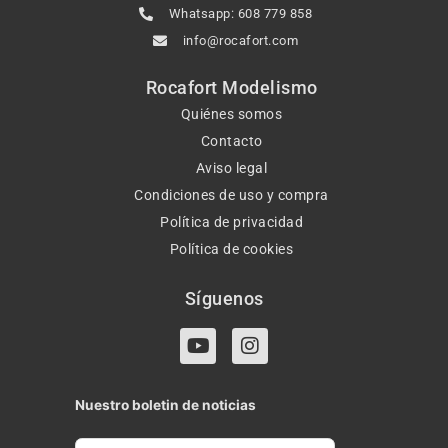
Whatsapp: 608 779 858
info@rocafort.com
Rocafort Modelismo
Quiénes somos
Contacto
Aviso legal
Condiciones de uso y compra
Política de privacidad
Política de cookies
Síguenos
Y
I
o
n
u
s
t
t
Nuestro boletin de noticias
u
a
b
g