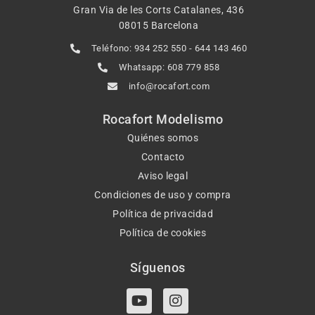
Gran Via de les Corts Catalanes, 436
08015 Barcelona
Teléfono: 934 252 550 - 644 143 460
Whatsapp: 608 779 858
info@rocafort.com
Rocafort Modelismo
Quiénes somos
Contacto
Aviso legal
Condiciones de uso y compra
Política de privacidad
Política de cookies
Síguenos
Y
I
o
n