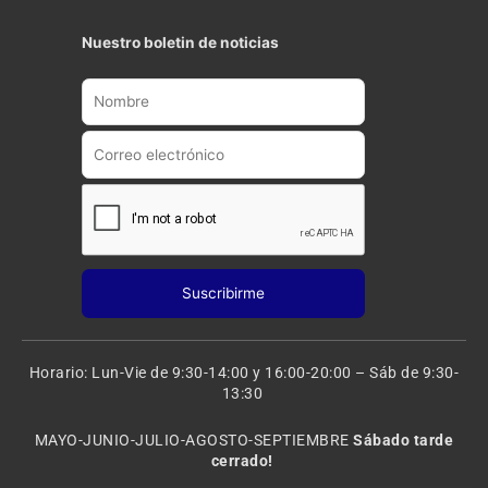
u
s
t
t
Nuestro boletin de noticias
u
a
b
g
e
r
a
m
Horario: Lun-Vie de 9:30-14:00 y 16:00-20:00 – Sáb de 9:30-
13:30
MAYO-JUNIO-JULIO-AGOSTO-SEPTIEMBRE
Sábado tarde
cerrado!