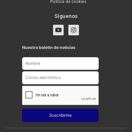
Política de cookies
Síguenos
Y
I
o
n
u
s
t
t
Nuestro boletin de noticias
u
a
b
g
e
r
a
m