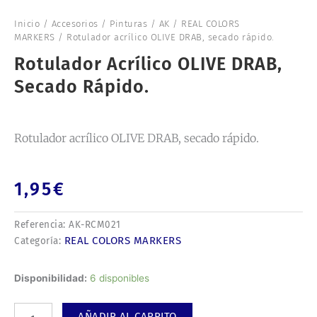
Inicio
/
Accesorios
/
Pinturas
/
AK
/
REAL COLORS
MARKERS
/ Rotulador acrílico OLIVE DRAB, secado rápido.
Rotulador Acrílico OLIVE DRAB,
Secado Rápido.
Rotulador acrílico OLIVE DRAB, secado rápido.
1,95
€
Referencia:
AK-RCM021
REAL COLORS MARKERS
Categoría:
Rotulador
Disponibilidad:
6 disponibles
acrílico
OLIVE
AÑADIR AL CARRITO