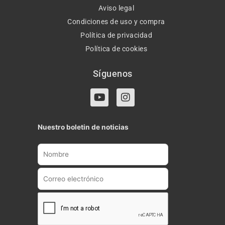
Aviso legal
Condiciones de uso y compra
Política de privacidad
Política de cookies
Síguenos
Y
I
o
n
u
s
t
t
Nuestro boletin de noticias
u
a
b
g
e
r
a
m