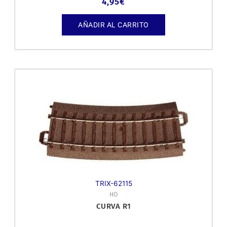
4,95
€
AÑADIR AL CARRITO
TRIX-62115
HO
CURVA R1