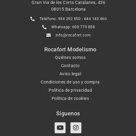
Gran Via de les Corts Catalanes, 436
08015 Barcelona
Teléfono: 934 252 550 - 644 143 460
Whatsapp: 608 779 858
info@rocafort.com
Rocafort Modelismo
Quiénes somos
Contacto
Aviso legal
Condiciones de uso y compra
Política de privacidad
Política de cookies
Síguenos
Y
I
o
n