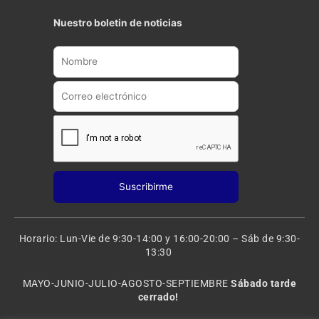
u
s
t
t
Nuestro boletin de noticias
u
a
b
g
e
r
a
m
Horario: Lun-Vie de 9:30-14:00 y 16:00-20:00 – Sáb de 9:30-
13:30
MAYO-JUNIO-JULIO-AGOSTO-SEPTIEMBRE
Sábado tarde
cerrado!