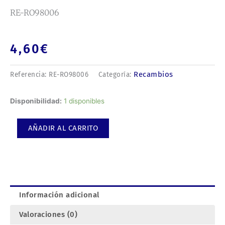
RE-RO98006
4,60
€
Recambios
Referencia:
RE-RO98006
Categoría:
RE-
Disponibilidad:
1 disponibles
RO98006
cantidad
AÑADIR AL CARRITO
Información adicional
Valoraciones (0)