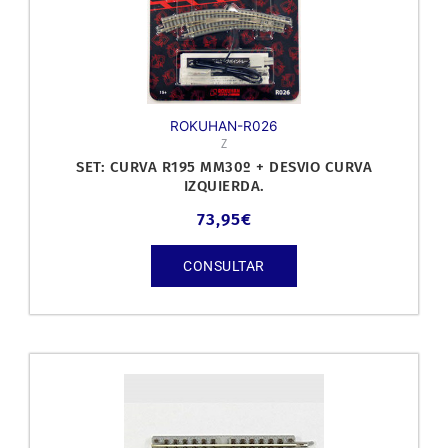
ROKUHAN-R026
Z
SET: CURVA R195 MM30º + DESVIO CURVA
IZQUIERDA.
73,95
€
CONSULTAR