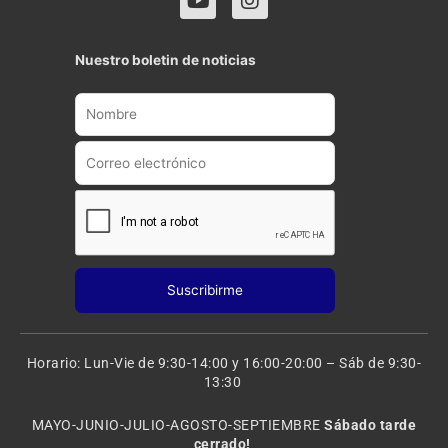
o
n
u
s
t
t
Nuestro boletin de noticias
u
a
b
g
e
r
a
m
Horario: Lun-Vie de 9:30-14:00 y 16:00-20:00 – Sáb de 9:30-
13:30
MAYO-JUNIO-JULIO-AGOSTO-SEPTIEMBRE
Sábado tarde
cerrado!