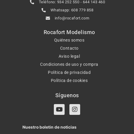
Teléfono: 934 252 550 - 644 143 460
Whatsapp: 608 779 858
info@rocafort.com
Rocafort Modelismo
Quiénes somos
Contacto
Aviso legal
Condiciones de uso y compra
Política de privacidad
Política de cookies
Síguenos
Y
I
o
n
u
s
t
t
Nuestro boletin de noticias
u
a