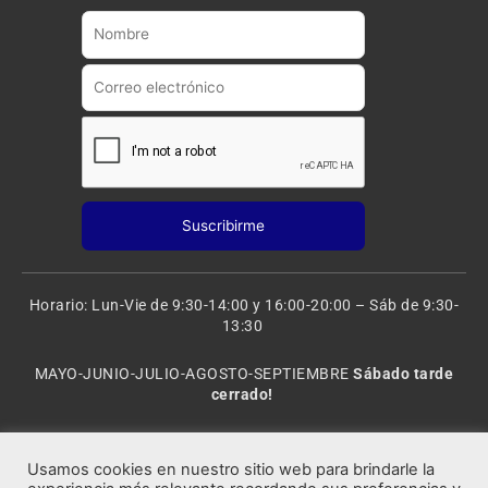
b
g
e
r
a
m
Horario: Lun-Vie de 9:30-14:00 y 16:00-20:00 – Sáb de 9:30-
13:30
MAYO-JUNIO-JULIO-AGOSTO-SEPTIEMBRE
Sábado tarde
cerrado!
VACACIONES: 8 al 20 de AGOSTO
CERRADO
Usamos cookies en nuestro sitio web para brindarle la