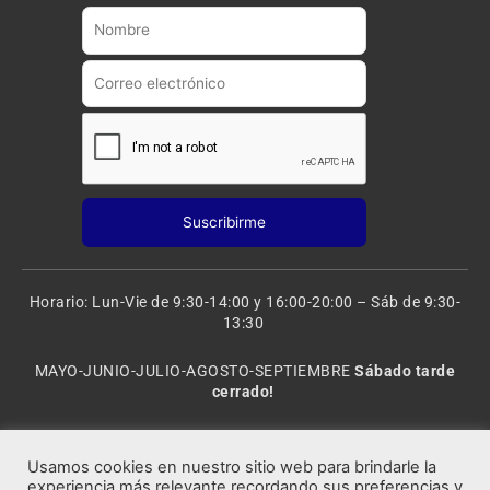
b
g
e
r
a
m
Horario: Lun-Vie de 9:30-14:00 y 16:00-20:00 – Sáb de 9:30-
13:30
MAYO-JUNIO-JULIO-AGOSTO-SEPTIEMBRE
Sábado tarde
cerrado!
VACACIONES: 8 al 20 de AGOSTO
CERRADO
Usamos cookies en nuestro sitio web para brindarle la
experiencia más relevante recordando sus preferencias y