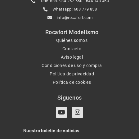
Teléfono: 934 252 550 - 644 143 460
Whatsapp: 608 779 858
info@rocafort.com
Rocafort Modelismo
Quiénes somos
Contacto
Aviso legal
Condiciones de uso y compra
Política de privacidad
Política de cookies
Síguenos
Y
I
o
n
u
s
t
t
Nuestro boletin de noticias
u
a