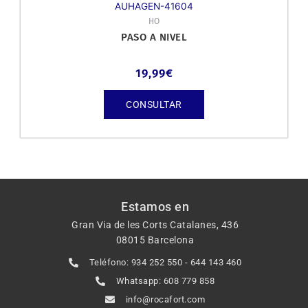
AUHAGEN-41604
HO
PASO A NIVEL
19,99
€
CONSULTAR
Estamos en
Gran Via de les Corts Catalanes, 436
08015 Barcelona
Teléfono: 934 252 550 - 644 143 460
Whatsapp: 608 779 858
info@rocafort.com