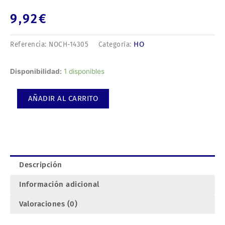
9,92
€
HO
Referencia:
NOCH-14305
Categoría:
Paso
Disponibilidad:
1 disponibles
a
nivel
AÑADIR AL CARRITO
de
madera
5,6x8cm
cantidad
Descripción
Información adicional
Valoraciones (0)