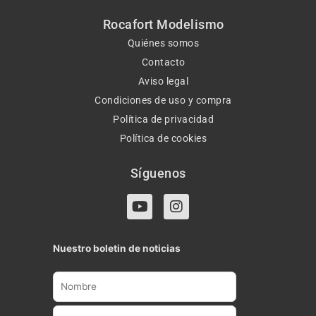
Rocafort Modelismo
Quiénes somos
Contacto
Aviso legal
Condiciones de uso y compra
Política de privacidad
Política de cookies
Síguenos
Y
I
o
n
u
s
t
t
Nuestro boletin de noticias
u
a
b
g
e
r
a
m