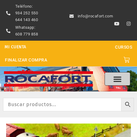
Ir
Teléfono:
al
934 252 550
info@rocafort.com
contenido
644 143 460
Y
I
o
n
Whatsapp:
u
s
608 779 858
t
t
u
a
b
g
MI CUENTA
CURSOS
e
r
a
m
Carri
FINALIZAR COMPRA