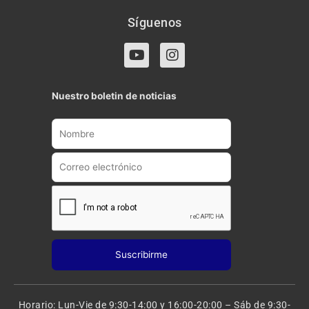
Síguenos
Y
I
o
n
u
s
t
t
Nuestro boletin de noticias
u
a
b
g
e
r
a
m
Horario: Lun-Vie de 9:30-14:00 y 16:00-20:00 – Sáb de 9:30-