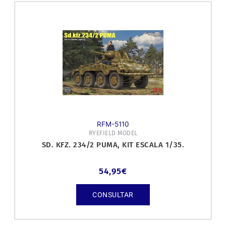
RFM-5110
RYEFIELD MODEL
SD. KFZ. 234/2 PUMA, KIT ESCALA 1/35.
54,95
€
CONSULTAR