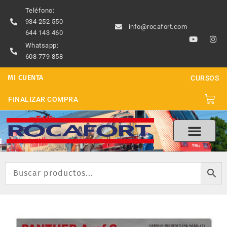
Ir
Teléfono:
al
934 252 550
info@rocafort.com
contenido
644 143 460
Y
I
o
n
Whatsapp:
u
s
608 779 858
t
t
u
a
b
g
MI CUENTA
CURSOS
e
r
a
m
Carri
FINALIZAR COMPRA