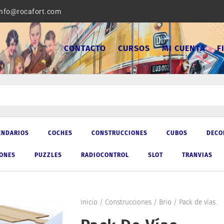
info@rocafort.com
CONTACTO
CURSOS
MI CUENTA
F
ENDARIOS
COCHES
CONSTRUCCIONES
CUBOS
DECO
IONES
PUZZLES
RADIOCONTROL
SLOT
TRANVIAS
Inicio
/
Construcciones
/
Brio
/ Pack de vías.