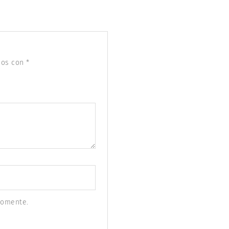
dos con
*
comente.