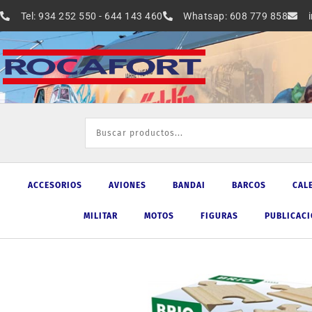
Ir
Tel: 934 252 550 - 644 143 460
Whatsap: 608 779 858
al
contenido
ACCESORIOS
AVIONES
BANDAI
BARCOS
CAL
MILITAR
MOTOS
FIGURAS
PUBLICAC