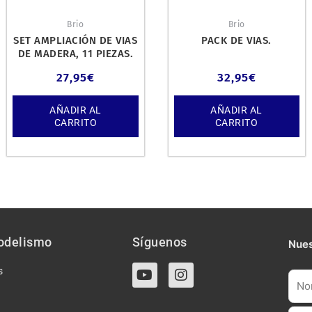
Brio
Brio
SET AMPLIACIÓN DE VIAS
PACK DE VIAS.
DE MADERA, 11 PIEZAS.
27,95
€
32,95
€
AÑADIR AL
AÑADIR AL
CARRITO
CARRITO
odelismo
Síguenos
Nues
Y
I
s
o
n
u
s
t
t