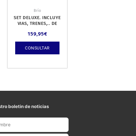
Brio
SET DELUXE. INCLUYE
VIAS, TRENES,.. DE
MADERA. 54 PIEZAS.
159,95
€
CONSULTAR
tro boletin de noticias