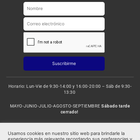
b
g
e
r
a
m
Horario: Lun-Vie de 9:30-14:00 y 16:00-20:00 – Sáb de 9:30-
13:30
MAYO-JUNIO-JULIO-AGOSTO-SEPTIEMBRE
Sábado tarde
cerrado!
VACACIONES: 8 al 20 de AGOSTO
CERRADO
Usamos cookies en nuestro sitio web para brindarle la
experiencia más relevante recordando sus preferencias y