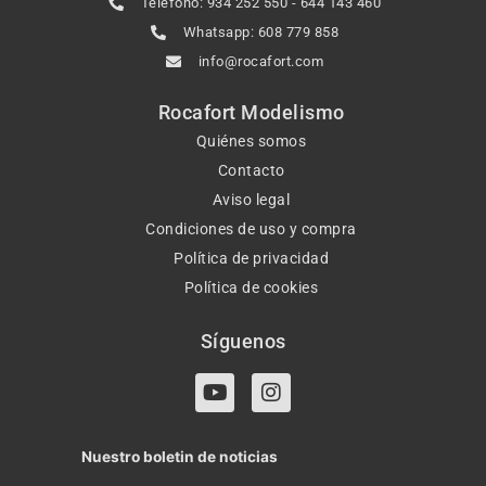
Teléfono: 934 252 550 - 644 143 460
Whatsapp: 608 779 858
info@rocafort.com
Rocafort Modelismo
Quiénes somos
Contacto
Aviso legal
Condiciones de uso y compra
Política de privacidad
Política de cookies
Síguenos
Y
I
o
n
u
s
t
t
Nuestro boletin de noticias
u
a