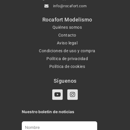
info@rocafort.com
Rocafort Modelismo
Quiénes somos
Contacto
Aviso legal
Condiciones de uso y compra
Política de privacidad
Política de cookies
Síguenos
Y
I
o
n
u
s
t
t
Nuestro boletin de noticias
u
a
b
g
e
r