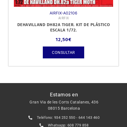
AIRFIX-A02106
AIRFIX
DEHAVILLAND DH82A TIGER. KIT DE PLÁSTICO
ESCALA 1/72.
12,50
€
CONSULTAR
Estamos en
Gran Via de les Corts Catalanes, 436
08015 Barcelona
Teléfono: 934 252 550 - 644 143 460
Whatsapp: 608 779 858