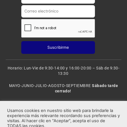
a
m
Horario: Lun-Vie de 9:30-14:00 y 16:00-20:00 – Sáb de 9:30-
13:30
MAYO-JUNIO-JULIO-AGOSTO-SEPTIEMBRE
Sábado tarde
cerrado!
VACACIONES: 8 al 20 de AGOSTO
CERRADO
Usamos cookies en nuestro sitio web para brindarle la
experiencia más relevante recordando sus preferencias y
visitas. Al hacer clic en "Aceptar", acepta el uso de
Rocafort Modelismo | Copyright 2021 © Todos los derechos
TODAS las cookies.