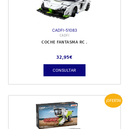
CADFI-51083
CADFI
COCHE FANTASMA RC .
32,95
€
CONSULTAR
El
El
¡OFERTA!
precio
precio
original
actual
era:
es:
349,99€.
309,99€.