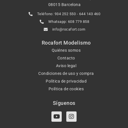
08015 Barcelona
Teléfono: 934 252 550 - 644 143 460
Whatsapp: 608 779 858
info@rocafort.com
Rocafort Modelismo
Quiénes somos
Contacto
Aviso legal
Condiciones de uso y compra
Política de privacidad
Política de cookies
Síguenos
Y
I
o
n
u
s