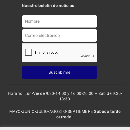
t
t
Nuestro boletin de noticias
u
a
b
g
e
r
a
m
Horario: Lun-Vie de 9:30-14:00 y 16:00-20:00 – Sáb de 9:30-
13:30
MAYO-JUNIO-JULIO-AGOSTO-SEPTIEMBRE
Sábado tarde
cerrado!
VACACIONES: 8 al 20 de AGOSTO
CERRADO