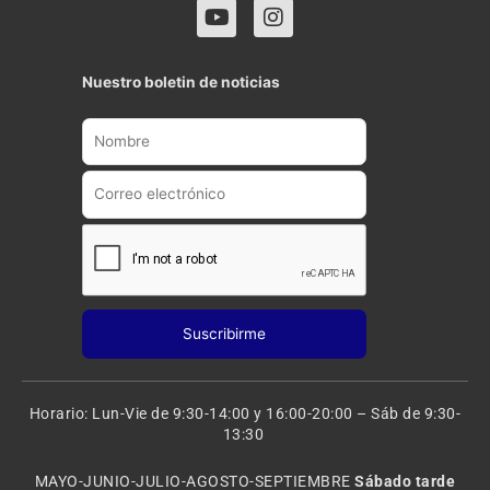
Y
I
o
n
u
s
t
t
Nuestro boletin de noticias
u
a
b
g
e
r
a
m
Horario: Lun-Vie de 9:30-14:00 y 16:00-20:00 – Sáb de 9:30-
13:30
MAYO-JUNIO-JULIO-AGOSTO-SEPTIEMBRE
Sábado tarde