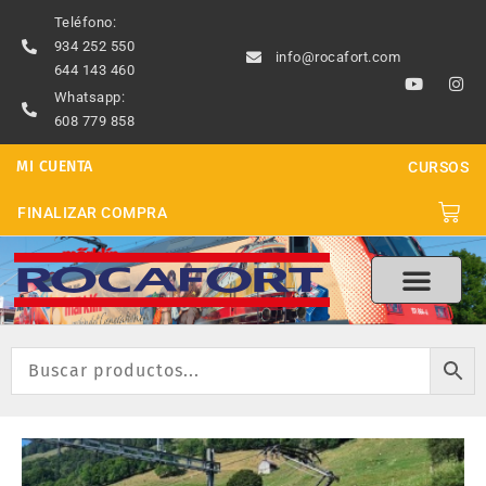
Ir
Teléfono:
al
934 252 550
info@rocafort.com
contenido
644 143 460
Y
I
o
n
Whatsapp:
u
s
608 779 858
t
t
u
a
b
g
MI CUENTA
CURSOS
e
r
a
m
Carri
FINALIZAR COMPRA