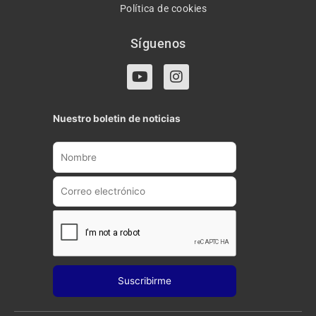
Política de cookies
Síguenos
Y
I
o
n
u
s
t
t
Nuestro boletin de noticias
u
a
b
g
e
r
a
m