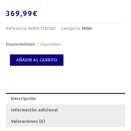
369,99
€
HOm
Referencia:
BEMO-1262565
Categoría:
Locomotora
Disponibilidad:
1 disponibles
MGB
HGe
AÑADIR AL CARRITO
4/4
5
Matterhorn
Story.
cantidad
Descripción
Información adicional
Valoraciones (0)