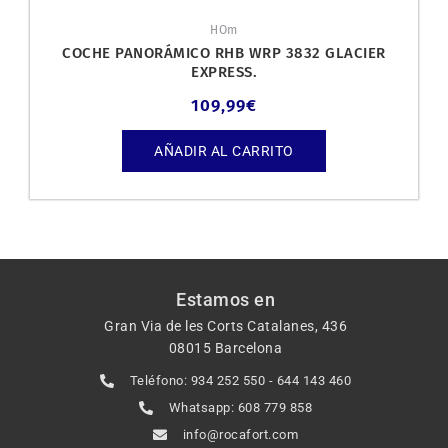
HOm
COCHE PANORÁMICO RHB WRP 3832 GLACIER
EXPRESS.
109,99
€
AÑADIR AL CARRITO
Estamos en
Gran Via de les Corts Catalanes, 436
08015 Barcelona
Teléfono: 934 252 550 - 644 143 460
Whatsapp: 608 779 858
info@rocafort.com