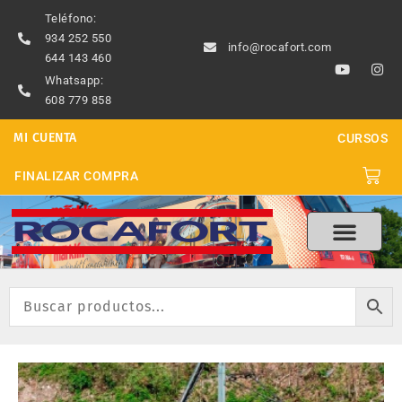
Ir
Teléfono:
al
934 252 550
info@rocafort.com
contenido
644 143 460
Y
I
o
n
Whatsapp:
u
s
608 779 858
t
t
u
a
b
g
MI CUENTA
CURSOS
e
r
a
m
Carri
FINALIZAR COMPRA