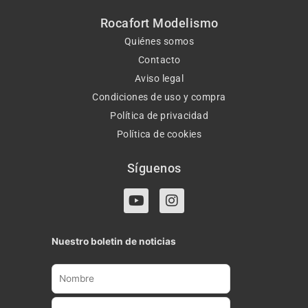
Rocafort Modelismo
Quiénes somos
Contacto
Aviso legal
Condiciones de uso y compra
Política de privacidad
Política de cookies
Síguenos
Y
I
o
n
u
s
t
t
Nuestro boletin de noticias
u
a
b
g
e
r
a
m