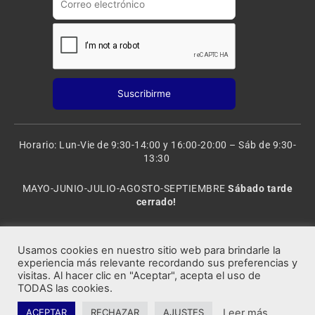
Horario: Lun-Vie de 9:30-14:00 y 16:00-20:00 – Sáb de 9:30-
13:30
MAYO-JUNIO-JULIO-AGOSTO-SEPTIEMBRE
Sábado tarde
cerrado!
VACACIONES: 8 al 20 de AGOSTO
CERRADO
Usamos cookies en nuestro sitio web para brindarle la
experiencia más relevante recordando sus preferencias y
visitas. Al hacer clic en "Aceptar", acepta el uso de
Rocafort Modelismo | Copyright 2021 © Todos los derechos
TODAS las cookies.
reservados.
Leer más
ACEPTAR
RECHAZAR
AJUSTES