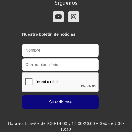
Síguenos
Y
I
o
n
u
s
t
t
Nuestro boletin de noticias
u
a
b
g
e
r
a
m
Horario: Lun-Vie de 9:30-14:00 y 16:00-20:00 – Sáb de 9:30-
13:30