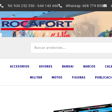
Ir
Tel: 934 252 550 - 644 143 460
Whatsap: 608 779 858
al
contenido
ACCESORIOS
AVIONES
BANDAI
BARCOS
CAL
MILITAR
MOTOS
FIGURAS
PUBLICAC