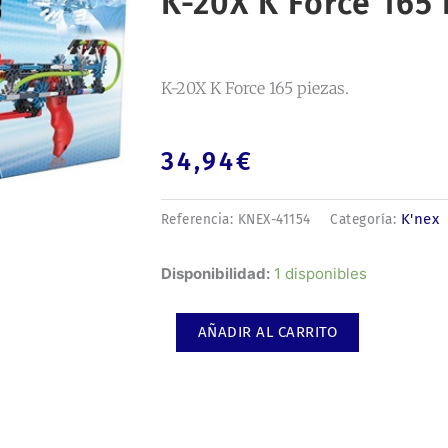
K-20X K Force 165 
K-20X K Force 165 piezas.
34,94
€
K'nex
Referencia:
KNEX-41154
Categoría:
K-
Disponibilidad:
1 disponibles
20X
K
AÑADIR AL CARRITO
Force
165
piezas.
cantidad