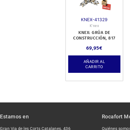
KNEX-41329
K'nex
KNEX: GRÚA DE
CONSTRUCCIÓN, 817
PIEZAS.
69,95
€
AÑADIR AL
CARRITO
Estamos en
Rocafort M
Gran Via de les Corts Catalanes, 436
Quiénes somo