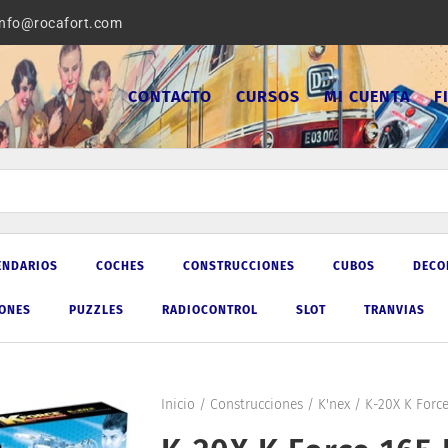
info@rocafort.com
CONTACTO
CURSOS
MI CUENTA
F
ENDARIOS
COCHES
CONSTRUCCIONES
CUBOS
DECO
IONES
PUZZLES
RADIOCONTROL
SLOT
TRANVIAS
Inicio
/
Construcciones
/
K'nex
/ K-20X K Force