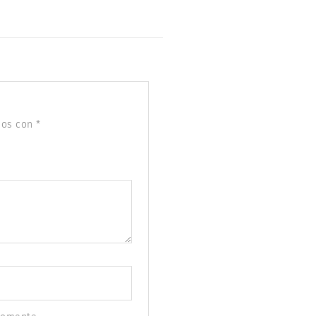
dos con
*