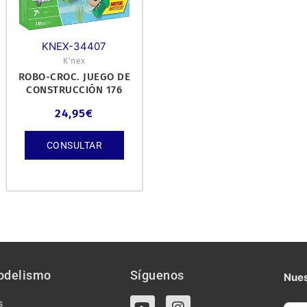
KNEX-34407
K'nex
ROBO-CROC. JUEGO DE
CONSTRUCCIÓN 176
PIEZAS CON MOTOR.
24,95
€
CONSULTAR
odelismo
Síguenos
Nues
Y
I
s