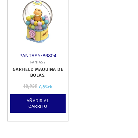
original
actual
era:
es:
10,95€.
7,95€.
PANTASY-86804
PANTASY
GARFIELD MAQUINA DE
BOLAS.
10,95
€
7,95
€
AÑADIR AL
CARRITO