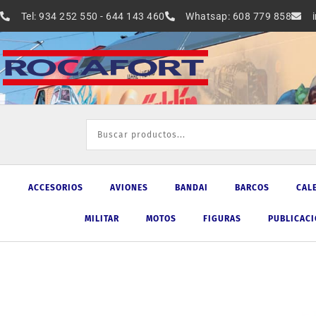
Ir
Tel: 934 252 550 - 644 143 460
Whatsap: 608 779 858
al
contenido
ACCESORIOS
AVIONES
BANDAI
BARCOS
CAL
MILITAR
MOTOS
FIGURAS
PUBLICAC