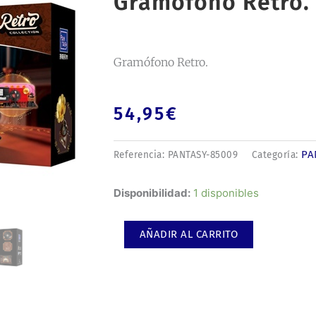
Gramófono Retro.
Gramófono Retro.
54,95
€
PA
Referencia:
PANTASY-85009
Categoría:
Gramófono
Disponibilidad:
1 disponibles
Retro.
cantidad
AÑADIR AL CARRITO