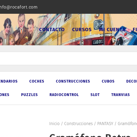
info@rocafort.com
CONTACTO
CURSOS
MI CUENTA
F
ENDARIOS
COCHES
CONSTRUCCIONES
CUBOS
DECO
IONES
PUZZLES
RADIOCONTROL
SLOT
TRANVIAS
Inicio
/
Construcciones
/
PANTASY
/ Gramófono