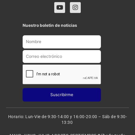
Y
I
o
n
u
s
t
t
Nuestro boletin de noticias
u
a
b
g
e
r
a
m
Horario: Lun-Vie de 9:30-14:00 y 16:00-20:00 – Sáb de 9:30-
13:30