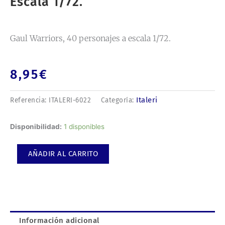
Escala 1/72.
Gaul Warriors, 40 personajes a escala 1/72.
8,95
€
Italeri
Referencia:
ITALERI-6022
Categoría:
Gaul
Disponibilidad:
1 disponibles
Warriors,
40
AÑADIR AL CARRITO
personajes
a
escala
1/72.
cantidad
Información adicional