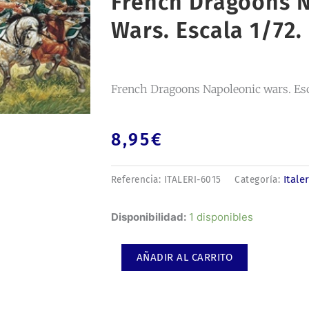
French Dragoons 
Wars. Escala 1/72.
French Dragoons Napoleonic wars. Esc
8,95
€
Italer
Referencia:
ITALERI-6015
Categoría:
French
Disponibilidad:
1 disponibles
Dragoons
Napoleonic
AÑADIR AL CARRITO
wars.
Escala
1/72.