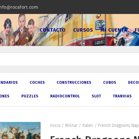
info@rocafort.com
CONTACTO
CURSOS
MI CUENTA
F
ENDARIOS
COCHES
CONSTRUCCIONES
CUBOS
DECO
IONES
PUZZLES
RADIOCONTROL
SLOT
TRANVIAS
Inicio
/
Militar
/
Italeri
/ French Dragoons Napol