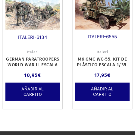
ITALERI-6555
ITALERI-6134
Italeri
Italeri
GERMAN PARATROOPERS
M6 GMC WC-55. KIT DE
WORLD WAR II. ESCALA
PLÁSTICO ESCALA 1/35.
1/72.
10,95
€
17,95
€
AÑADIR AL
AÑADIR AL
CARRITO
CARRITO