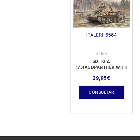
ITALERI-6564
Italeri
SD. KFZ.
173JAGDPANTHER WITH
WINTER CREW. KIT DE
29,95
€
PLÁSTICO ESCALA 1/35.
CONSULTAR