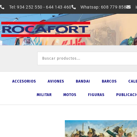
Ir
Tel: 934 252 550 - 644 143 460
Whatsap: 608 779 858
al
contenido
ACCESORIOS
AVIONES
BANDAI
BARCOS
CAL
MILITAR
MOTOS
FIGURAS
PUBLICAC