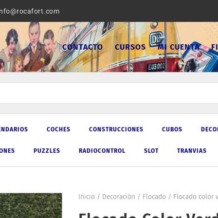
info@rocafort.com
CONTACTO
CURSOS
MI CUENTA
F
ENDARIOS
COCHES
CONSTRUCCIONES
CUBOS
DECO
IONES
PUZZLES
RADIOCONTROL
SLOT
TRANVIAS
Inicio
/
Decoración
/
Flocado
/ Flocado color v