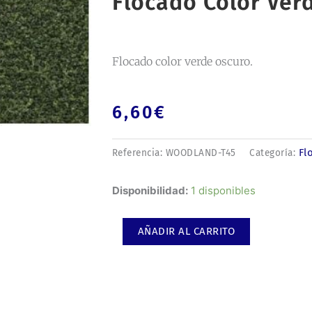
Flocado Color Ver
Flocado color verde oscuro.
6,60
€
Fl
Referencia:
WOODLAND-T45
Categoría:
Flocado
Disponibilidad:
1 disponibles
color
verde
AÑADIR AL CARRITO
oscuro.
cantidad